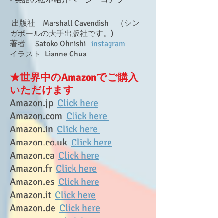
- 英語の絵本紹介ページ
コチラ
出版社 Marshall Cavendish （シン
ガポールの大手出版社です。)
著者 Satoko Ohnishi
instagram
イラスト Lianne Chua
★世界中のAmazonでご購入
いただけます
Amazon.jp
Click here
Amazon.com
Click here
Amazon.in
Click here
Amazon.co.uk
Click here
Amazon.ca
Click here
Amazon.fr
Click here
Amazon.es
Click here​
Amazon.it
Click here
Amazon.de
Click here