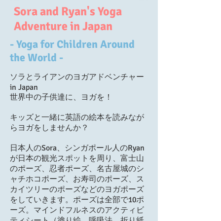
Sora and Ryan's Yoga
Adventure in Japan
- Yoga for Children Around
the World -
ソラとライアンのヨガアドベンチャー
in Japan
世
界中の子供達に、ヨガを！
キッズと一緒に英語の絵本を読みなが
らヨガをしませんか？
日本人のSora、シンガポール人のRyan
が日本の観光スポットを周り、富士山
のポーズ、忍者ポーズ、名古屋城のシ
ャチホコポーズ、お寿司のポーズ、ス
カイツリーのポーズなどのヨガポーズ
をしていきます。ポーズは全部で10ポ
ーズ。マインドフルネスのアクティビ
ティシート（塗り絵、呼吸法、折り紙