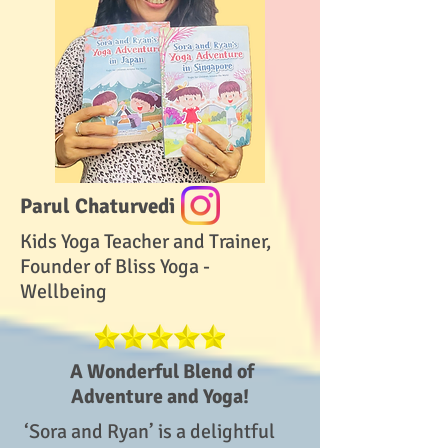
Parul Chaturvedi
Kids Yoga Teacher and Trainer,
Founder of Bliss Yoga -
Wellbeing
A Wonderful Blend of
Adventure and Yoga!
‘Sora and Ryan’ is a delightful